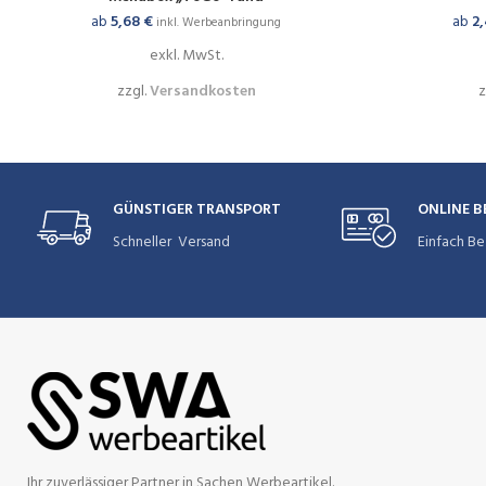
ab
5,68
€
ab
2
inkl. Werbeanbringung
exkl. MwSt.
zzgl.
Versandkosten
z
GÜNSTIGER TRANSPORT
ONLINE 
Schneller Versand
Einfach Be
Ihr zuverlässiger Partner in Sachen Werbeartikel.