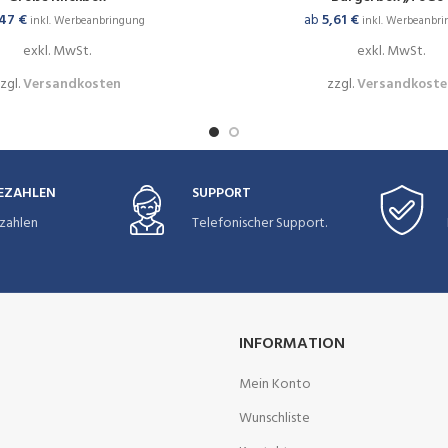
,47
€
ab
5,61
€
inkl. Werbeanbringung
inkl. Werbeanbr
exkl. MwSt.
exkl. MwSt.
zgl.
Versandkosten
zzgl.
Versandkoste
BEZAHLEN
SUPPORT
zahlen
Telefonischer Support.
INFORMATION
Mein Konto
Wunschliste