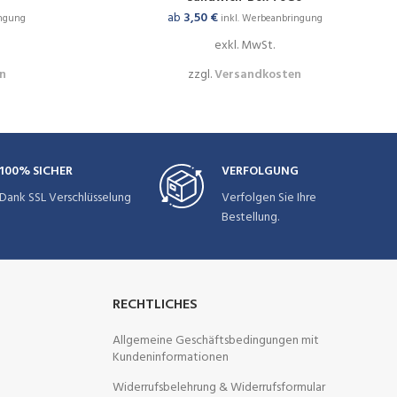
ab
3,50
€
ingung
inkl. Werbeanbringung
exkl. MwSt.
n
zzgl.
Versandkosten
100% SICHER
VERFOLGUNG
Dank SSL Verschlüsselung
Verfolgen Sie Ihre
Bestellung.
RECHTLICHES
Allgemeine Geschäftsbedingungen mit
Kundeninformationen
Widerrufsbelehrung & Widerrufsformular