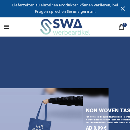
Lieferzeiten zu einzelnen Produkten können variieren, bei
Fragen sprechen Sie uns gern an.
0
NON WOVEN TA
Non-Woven-Tasche aus hitzeversiegeltem Faservli
in einer Vielzahl von kräftigen Farben. Mit 50 cm lange
verstärkten Henkeln und Zwickel. Belastbar mit bis z
AB 0,99 €