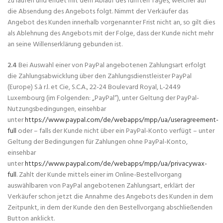
zu laufen und endet mit dem Ablauf des fünften Tages, welcher auf
die Absendung des Angebots folgt. Nimmt der Verkäufer das
Angebot des Kunden innerhalb vorgenannter Frist nicht an, so gilt dies
als Ablehnung des Angebots mit der Folge, dass der Kunde nicht mehr
an seine Willenserklärung gebunden ist.
2.4
Bei Auswahl einer von PayPal angebotenen Zahlungsart erfolgt
die Zahlungsabwicklung über den Zahlungsdienstleister PayPal
(Europe) S.à r.l. et Cie, S.C.A., 22-24 Boulevard Royal, L-2449
Luxembourg (im Folgenden: „PayPal“), unter Geltung der PayPal-
Nutzungsbedingungen, einsehbar
unter
https://www.paypal.com/de/webapps/mpp/ua/useragreement-
full
oder – falls der Kunde nicht über ein PayPal-Konto verfügt – unter
Geltung der Bedingungen für Zahlungen ohne PayPal-Konto,
einsehbar
unter
https://www.paypal.com/de/webapps/mpp/ua/privacywax-
full
. Zahlt der Kunde mittels einer im Online-Bestellvorgang
auswählbaren von PayPal angebotenen Zahlungsart, erklärt der
Verkäufer schon jetzt die Annahme des Angebots des Kunden in dem
Zeitpunkt, in dem der Kunde den den Bestellvorgang abschließenden
Button anklickt.