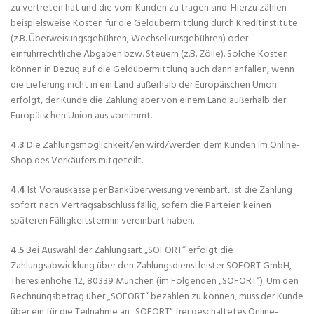
zu vertreten hat und die vom Kunden zu tragen sind. Hierzu zählen
beispielsweise Kosten für die Geldübermittlung durch Kreditinstitute
(z.B. Überweisungsgebühren, Wechselkursgebühren) oder
einfuhrrechtliche Abgaben bzw. Steuern (z.B. Zölle). Solche Kosten
können in Bezug auf die Geldübermittlung auch dann anfallen, wenn
die Lieferung nicht in ein Land außerhalb der Europäischen Union
erfolgt, der Kunde die Zahlung aber von einem Land außerhalb der
Europäischen Union aus vornimmt.
4.3
Die Zahlungsmöglichkeit/en wird/werden dem Kunden im Online-
Shop des Verkäufers mitgeteilt.
4.4
Ist Vorauskasse per Banküberweisung vereinbart, ist die Zahlung
sofort nach Vertragsabschluss fällig, sofern die Parteien keinen
späteren Fälligkeitstermin vereinbart haben.
4.5
Bei Auswahl der Zahlungsart „SOFORT“ erfolgt die
Zahlungsabwicklung über den Zahlungsdienstleister SOFORT GmbH,
Theresienhöhe 12, 80339 München (im Folgenden „SOFORT“). Um den
Rechnungsbetrag über „SOFORT“ bezahlen zu können, muss der Kunde
über ein für die Teilnahme an „SOFORT“ frei geschaltetes Online-