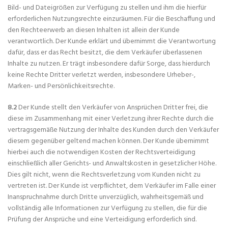
Bild- und Dateigrößen zur Verfügung zu stellen und ihm die hierfür
erforderlichen Nutzungsrechte einzuräumen. Für die Beschaffung und
den Rechteerwerb an diesen Inhalten ist allein der Kunde
verantwortlich. Der Kunde erklärt und übernimmt die Verantwortung
dafür, dass er das Recht besitzt, die dem Verkäufer überlassenen
Inhalte zu nutzen. Er trägt insbesondere dafür Sorge, dass hierdurch
keine Rechte Dritter verletzt werden, insbesondere Urheber-,
Marken- und Persönlichkeitsrechte.
8.2
Der Kunde stellt den Verkäufer von Ansprüchen Dritter frei, die
diese im Zusammenhang mit einer Verletzung ihrer Rechte durch die
vertragsgemäße Nutzung der Inhalte des Kunden durch den Verkäufer
diesem gegenüber geltend machen können. Der Kunde übernimmt
hierbei auch die notwendigen Kosten der Rechtsverteidigung
einschließlich aller Gerichts- und Anwaltskosten in gesetzlicher Höhe.
Dies gilt nicht, wenn die Rechtsverletzung vom Kunden nicht zu
vertreten ist. Der Kunde ist verpflichtet, dem Verkäufer im Falle einer
Inanspruchnahme durch Dritte unverzüglich, wahrheitsgemäß und
vollständig alle Informationen zur Verfügung zu stellen, die für die
Prüfung der Ansprüche und eine Verteidigung erforderlich sind.