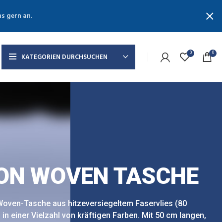
ns gern an.
0
0
KATEGORIEN DURCHSUCHEN
ON WOVEN TASCHE
oven-Tasche aus hitzeversiegeltem Faservlies (80
in einer Vielzahl von kräftigen Farben. Mit 50 cm langen,