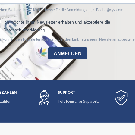
ben Sie bitte Ihre E-Mail-Adresse für die Anmeldung an, z. B. abc@xyz.com.
Ich möchte Ihren Newsletter erhalten und akzeptiere die
Datenschutzerklärung.
e können den Newsletter jederzeit über den Link in unserem Newsletter abbestelle
ANMELDEN
BEZAHLEN
SUPPORT
zahlen
Telefonischer Support.