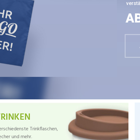
verstä
AB
TRINKEN
erschiedenste Trinkflaschen,
echer und mehr.