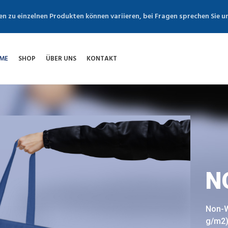
en zu einzelnen Produkten können variieren, bei Fragen sprechen Sie u
ME
SHOP
ÜBER UNS
KONTAKT
N
Non-W
g/m2) 