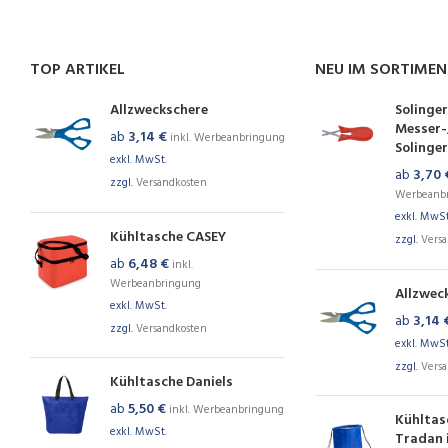
TOP ARTIKEL
NEU IM SORTIME
Allzweckschere
Solinger
Messer-
ab
3,14
€
inkl. Werbeanbringung
Solinger
exkl. MwSt.
ab
3,70
zzgl.
Versandkosten
Werbeanb
exkl. MwSt
Kühltasche CASEY
zzgl.
Vers
ab
6,48
€
inkl.
Werbeanbringung
Allzwec
exkl. MwSt.
ab
3,14
zzgl.
Versandkosten
exkl. MwSt
zzgl.
Vers
Kühltasche Daniels
ab
5,50
€
inkl. Werbeanbringung
Kühltas
exkl. MwSt.
Tradan 