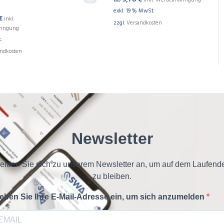
inkl. Werbeanbringung
exkl. 19 % MwSt.
€
inkl.
zzgl.
Versandkosten
ringung
.
andkosten
Newsletter
elden Sie sich zu unserem Newsletter an, um auf dem Laufend
zu bleiben.
eben Sie Ihre E-Mail-Adresse ein, um sich anzumelden