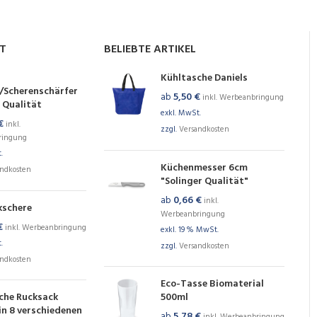
NT
BELIEBTE ARTIKEL
Kühltasche Daniels
/Scherenschärfer
ab
5,50
€
inkl. Werbeanbringung
 Qualität
exkl. MwSt.
€
inkl.
zzgl.
Versandkosten
ringung
.
Küchenmesser 6cm
andkosten
"Solinger Qualität"
ab
0,66
€
inkl.
kschere
Werbeanbringung
€
inkl. Werbeanbringung
exkl. 19 % MwSt.
.
zzgl.
Versandkosten
andkosten
Eco-Tasse Biomaterial
che Rucksack
500ml
in 8 verschiedenen
ab
5,78
€