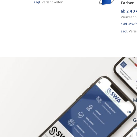
zzgl.
Versandkosten
Farben
ab
2,40
Werbeanb
exkl. MwSt
zzgl.
Vers
M
G