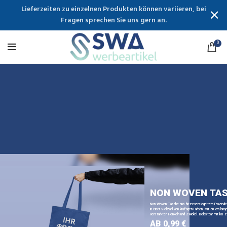
Lieferzeiten zu einzelnen Produkten können variieren, bei
Fragen sprechen Sie uns gern an.
0
NON WOVEN TA
Non-Woven-Tasche aus hitzeversiegeltem Faservli
in einer Vielzahl von kräftigen Farben. Mit 50 cm lange
verstärkten Henkeln und Zwickel. Belastbar mit bis z
AB 0,99 €