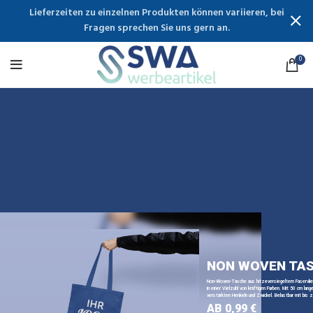
Lieferzeiten zu einzelnen Produkten können variieren, bei
Fragen sprechen Sie uns gern an.
0
NON WOVEN TA
Non-Woven-Tasche aus hitzeversiegeltem Faservli
in einer Vielzahl von kräftigen Farben. Mit 50 cm lange
verstärkten Henkeln und Zwickel. Belastbar mit bis z
AB 0,99 €