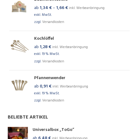
ab
1,34
€
–
1,66
€
inkl. Werbeanbringung
exkl. MwSt.
zzgl.
Versandkosten
Kochlöffel
ab
1,28
€
inkl. Werbeanbringung
exkl. 19 % MwSt.
zzgl.
Versandkosten
Pfannenwender
ab
0,91
€
inkl. Werbeanbringung
exkl. 19 % MwSt.
zzgl.
Versandkosten
BELIEBTE ARTIKEL
Universalbox „ToGo“
ab
6,48
€
inkl. Werbeanbringung