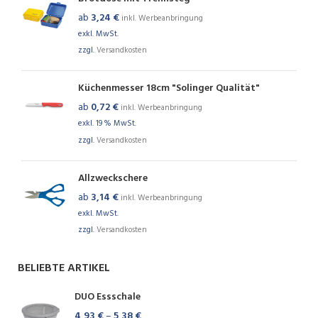
ab
3,24
€
inkl. Werbeanbringung
exkl. MwSt.
zzgl.
Versandkosten
Küchenmesser 18cm "Solinger Qualität"
ab
0,72
€
inkl. Werbeanbringung
exkl. 19 % MwSt.
zzgl.
Versandkosten
Allzweckschere
ab
3,14
€
inkl. Werbeanbringung
exkl. MwSt.
zzgl.
Versandkosten
BELIEBTE ARTIKEL
DUO Essschale
4,93
€
–
5,38
€