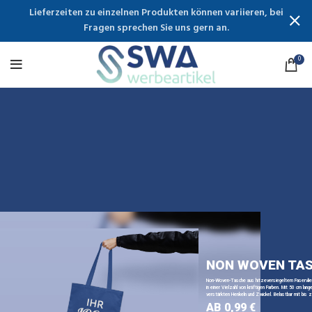
Lieferzeiten zu einzelnen Produkten können variieren, bei
Fragen sprechen Sie uns gern an.
0
NON WOVEN TA
Non-Woven-Tasche aus hitzeversiegeltem Faservli
in einer Vielzahl von kräftigen Farben. Mit 50 cm lange
verstärkten Henkeln und Zwickel. Belastbar mit bis z
AB 0,99 €