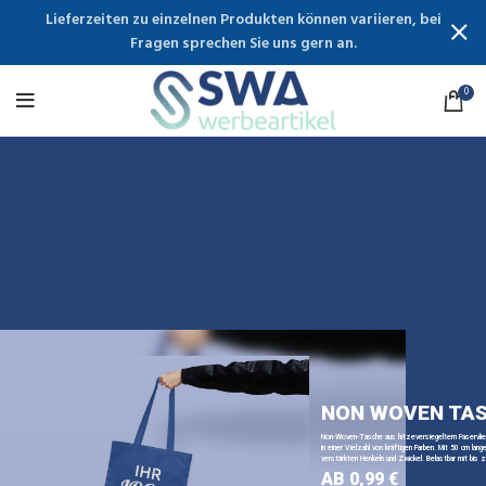
Lieferzeiten zu einzelnen Produkten können variieren, bei
Fragen sprechen Sie uns gern an.
0
NON WOVEN TA
Non-Woven-Tasche aus hitzeversiegeltem Faservli
in einer Vielzahl von kräftigen Farben. Mit 50 cm lange
verstärkten Henkeln und Zwickel. Belastbar mit bis z
AB 0,99 €