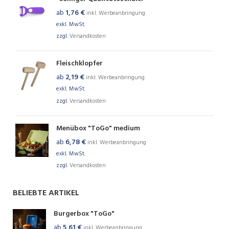
ab
1,76
€
inkl. Werbeanbringung
exkl. MwSt.
zzgl.
Versandkosten
Fleischklopfer
ab
2,19
€
inkl. Werbeanbringung
exkl. MwSt.
zzgl.
Versandkosten
Menübox "ToGo" medium
ab
6,78
€
inkl. Werbeanbringung
exkl. MwSt.
zzgl.
Versandkosten
BELIEBTE ARTIKEL
Burgerbox "ToGo"
ab
5,61
€
inkl. Werbeanbringung