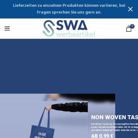
Lieferzeiten zu einzelnen Produkten können variieren, bei
Fragen sprechen Sie uns gern an.
0
NON WOVEN TA
Non-Woven-Tasche aus hitzeversiegeltem Faservli
in einer Vielzahl von kräftigen Farben. Mit 50 cm lange
verstärkten Henkeln und Zwickel. Belastbar mit bis z
AB 0,99 €