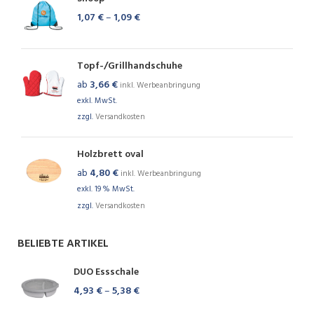
1,07
€
–
1,09
€
Topf-/Grillhandschuhe
ab
3,66
€
inkl. Werbeanbringung
exkl. MwSt.
zzgl.
Versandkosten
Holzbrett oval
ab
4,80
€
inkl. Werbeanbringung
exkl. 19 % MwSt.
zzgl.
Versandkosten
BELIEBTE ARTIKEL
DUO Essschale
4,93
€
–
5,38
€