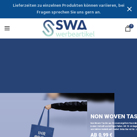
Lieferzeiten zu einzelnen Produkten können variieren, bei
Fragen sprechen Sie uns gern an.
0
NON WOVEN TA
Non-Woven-Tasche aus hitzeversiegeltem Faservli
in einer Vielzahl von kräftigen Farben. Mit 50 cm lange
verstärkten Henkeln und Zwickel. Belastbar mit bis z
AB 0,99 €