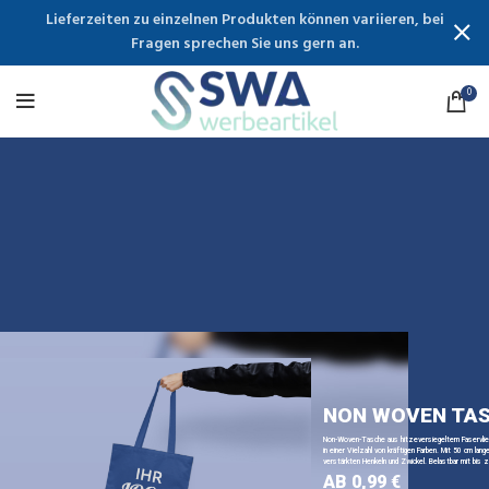
Lieferzeiten zu einzelnen Produkten können variieren, bei
Fragen sprechen Sie uns gern an.
0
NON WOVEN TA
Non-Woven-Tasche aus hitzeversiegeltem Faservli
in einer Vielzahl von kräftigen Farben. Mit 50 cm lange
verstärkten Henkeln und Zwickel. Belastbar mit bis z
AB 0,99 €