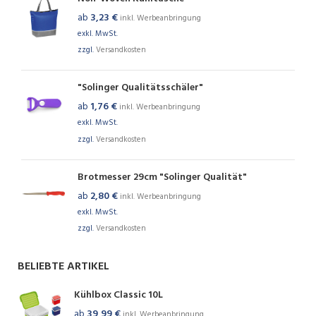
ab
3,23
€
inkl. Werbeanbringung
exkl. MwSt.
zzgl.
Versandkosten
"Solinger Qualitätsschäler"
ab
1,76
€
inkl. Werbeanbringung
exkl. MwSt.
zzgl.
Versandkosten
Brotmesser 29cm "Solinger Qualität"
ab
2,80
€
inkl. Werbeanbringung
exkl. MwSt.
zzgl.
Versandkosten
BELIEBTE ARTIKEL
Kühlbox Classic 10L
ab
39,99
€
inkl. Werbeanbringung