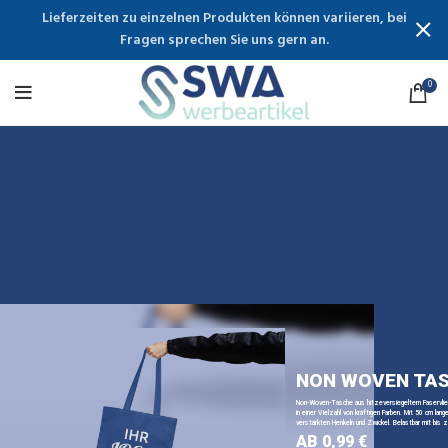
Lieferzeiten zu einzelnen Produkten können variieren, bei
Fragen sprechen Sie uns gern an.
0
NON WOVEN TA
Non-Woven-Tasche aus hitzeversiegeltem Faservli
in einer Vielzahl von kräftigen Farben. Mit 50 cm lange
verstärkten Henkeln und Zwickel. Belastbar mit bis z
AB 0,99 €