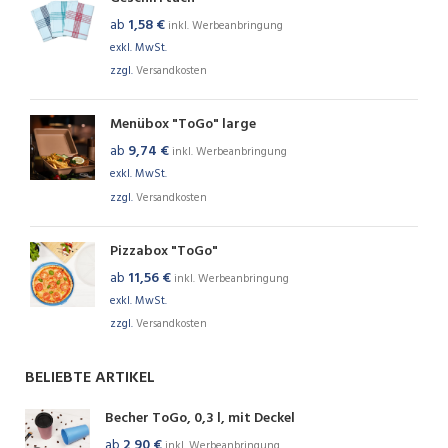
ab
1,58
€
inkl. Werbeanbringung
exkl. MwSt.
zzgl.
Versandkosten
Menübox "ToGo" large
ab
9,74
€
inkl. Werbeanbringung
exkl. MwSt.
zzgl.
Versandkosten
Pizzabox "ToGo"
ab
11,56
€
inkl. Werbeanbringung
exkl. MwSt.
zzgl.
Versandkosten
BELIEBTE ARTIKEL
Becher ToGo, 0,3 l, mit Deckel
ab
2,90
€
inkl. Werbeanbringung