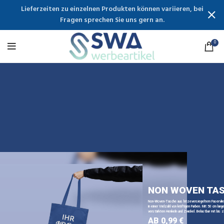
Lieferzeiten zu einzelnen Produkten können variieren, bei
Fragen sprechen Sie uns gern an.
0
NON WOVEN TA
Non-Woven-Tasche aus hitzeversiegeltem Faservli
in einer Vielzahl von kräftigen Farben. Mit 50 cm lange
verstärkten Henkeln und Zwickel. Belastbar mit bis z
AB 0,99 €