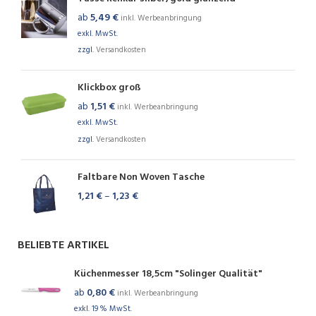
ab
5,49
€
inkl. Werbeanbringung
exkl. MwSt.
zzgl.
Versandkosten
Klickbox groß
ab
1,51
€
inkl. Werbeanbringung
exkl. MwSt.
zzgl.
Versandkosten
Faltbare Non Woven Tasche
1,21
€
–
1,23
€
BELIEBTE ARTIKEL
Küchenmesser 18,5cm "Solinger Qualität"
ab
0,80
€
inkl. Werbeanbringung
exkl. 19 % MwSt.