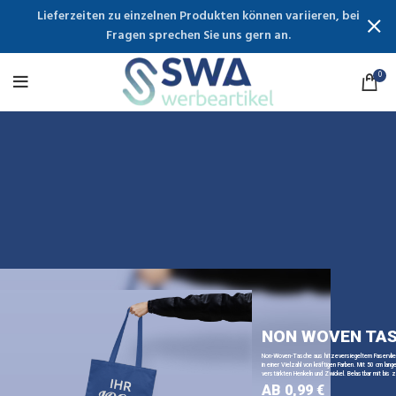
Lieferzeiten zu einzelnen Produkten können variieren, bei
Fragen sprechen Sie uns gern an.
0
NON WOVEN TA
Non-Woven-Tasche aus hitzeversiegeltem Faservli
in einer Vielzahl von kräftigen Farben. Mit 50 cm lange
verstärkten Henkeln und Zwickel. Belastbar mit bis z
AB 0,99 €