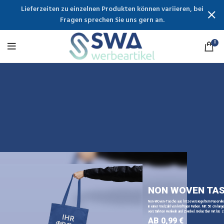
Lieferzeiten zu einzelnen Produkten können variieren, bei
Fragen sprechen Sie uns gern an.
0
NON WOVEN TA
Non-Woven-Tasche aus hitzeversiegeltem Faservli
in einer Vielzahl von kräftigen Farben. Mit 50 cm lange
verstärkten Henkeln und Zwickel. Belastbar mit bis z
AB 0,99 €