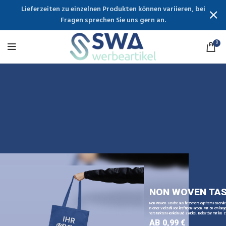
Lieferzeiten zu einzelnen Produkten können variieren, bei
Fragen sprechen Sie uns gern an.
0
NON WOVEN TA
Non-Woven-Tasche aus hitzeversiegeltem Faservli
in einer Vielzahl von kräftigen Farben. Mit 50 cm lange
verstärkten Henkeln und Zwickel. Belastbar mit bis z
AB 0,99 €