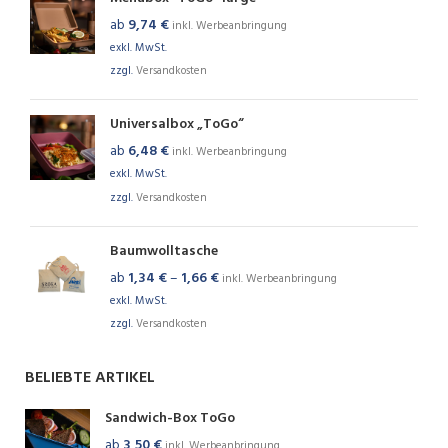
ab
9,74
€
inkl. Werbeanbringung
exkl. MwSt.
zzgl.
Versandkosten
Universalbox „ToGo“
ab
6,48
€
inkl. Werbeanbringung
exkl. MwSt.
zzgl.
Versandkosten
Baumwolltasche
ab
1,34
€
–
1,66
€
inkl. Werbeanbringung
exkl. MwSt.
zzgl.
Versandkosten
BELIEBTE ARTIKEL
Sandwich-Box ToGo
ab
3,50
€
inkl. Werbeanbringung