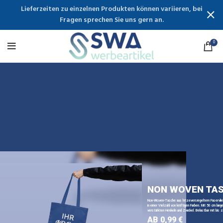
Lieferzeiten zu einzelnen Produkten können variieren, bei
Fragen sprechen Sie uns gern an.
0
NON WOVEN TA
Non-Woven-Tasche aus hitzeversiegeltem Faservli
in einer Vielzahl von kräftigen Farben. Mit 50 cm lange
verstärkten Henkeln und Zwickel. Belastbar mit bis z
AB 0,99 €