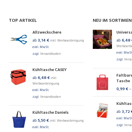
TOP ARTIKEL
NEU IM SORTIME
Allzweckschere
Univers
ab
3,14
€
ab
6,48
inkl. Werbeanbringung
Werbeanb
exkl. MwSt.
exkl. MwSt
zzgl.
Versandkosten
zzgl.
Vers
Kühltasche CASEY
Faltbar
ab
6,48
€
inkl.
Tasche
Werbeanbringung
0,99
€
exkl. MwSt.
zzgl.
Versandkosten
Kühltas
ab
3,72
Kühltasche Daniels
exkl. MwSt
ab
5,50
€
inkl. Werbeanbringung
zzgl.
Vers
exkl. MwSt.