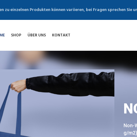
en zu einzelnen Produkten können variieren, bei Fragen sprechen Sie u
ME
SHOP
ÜBER UNS
KONTAKT
N
Non-W
g/m2) 