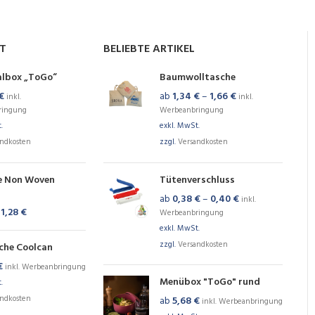
NT
BELIEBTE ARTIKEL
albox „ToGo“
Baumwolltasche
€
ab
1,34
€
–
1,66
€
inkl.
inkl.
ringung
Werbeanbringung
.
exkl. MwSt.
andkosten
zzgl.
Versandkosten
e Non Woven
Tütenverschluss
ab
0,38
€
–
0,40
€
inkl.
–
1,28
€
Werbeanbringung
exkl. MwSt.
zzgl.
Versandkosten
che Coolcan
€
inkl. Werbeanbringung
Menübox "ToGo" rund
.
andkosten
ab
5,68
€
inkl. Werbeanbringung