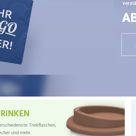
verstä
AB
TRINKEN
erschiedenste Trinkflaschen,
echer und mehr.