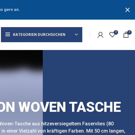
ns gern an.
0
0
KATEGORIEN DURCHSUCHEN
ON WOVEN TASCHE
oven-Tasche aus hitzeversiegeltem Faservlies (80
in einer Vielzahl von kräftigen Farben. Mit 50 cm langen,