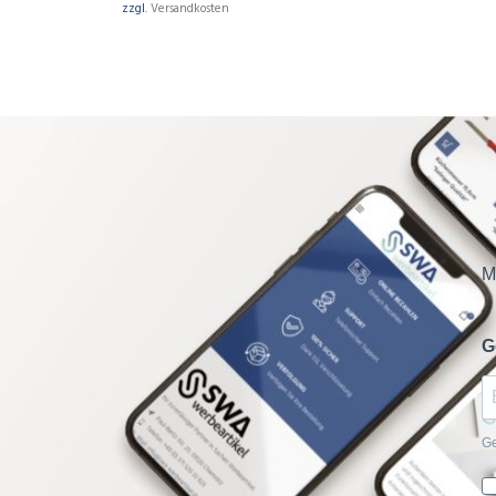
zzgl.
Versandkosten
M
G
Ge