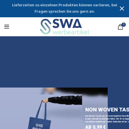
Lieferzeiten zu einzelnen Produkten können variieren, bei
Fragen sprechen Sie uns gern an.
0
NON WOVEN TA
Non-Woven-Tasche aus hitzeversiegeltem Faservli
in einer Vielzahl von kräftigen Farben. Mit 50 cm lange
verstärkten Henkeln und Zwickel. Belastbar mit bis z
AB 0,99 €