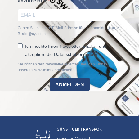
anzumelden
Geben Sie bitte Ihre E-Mail-Adresse für die Anmeldung an, z.
B. abc@xyz.com.
Ich möchte Ihren Newsletter erhalten und
akzeptiere die Datenschutzerklärung.
Sie können den Newsletter jederzeit über den Link in
unserem Newsletter abbestellen.
ANMELDEN
GÜNSTIGER TRANSPORT
Schneller Versand