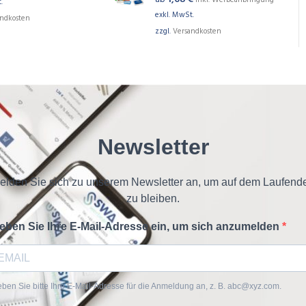
inkl. Werbeanbringung
.
exkl. MwSt.
andkosten
zzgl.
Versandkosten
Newsletter
elden Sie sich zu unserem Newsletter an, um auf dem Laufend
zu bleiben.
eben Sie Ihre E-Mail-Adresse ein, um sich anzumelden
ben Sie bitte Ihre E-Mail-Adresse für die Anmeldung an, z. B. abc@xyz.com.