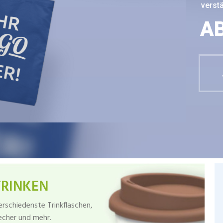
verstä
AB
TRINKEN
erschiedenste Trinkflaschen,
echer und mehr.