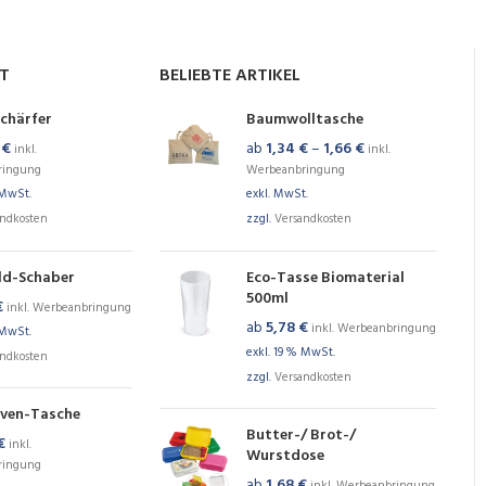
NT
BELIEBTE ARTIKEL
chärfer
Baumwolltasche
9
€
ab
1,34
€
–
1,66
€
inkl.
inkl.
ringung
Werbeanbringung
 MwSt.
exkl. MwSt.
andkosten
zzgl.
Versandkosten
ld-Schaber
Eco-Tasse Biomaterial
500ml
€
inkl. Werbeanbringung
ab
5,78
€
inkl. Werbeanbringung
 MwSt.
exkl. 19 % MwSt.
andkosten
zzgl.
Versandkosten
ven-Tasche
Butter-/ Brot-/
€
inkl.
Wurstdose
ringung
ab
1,68
€