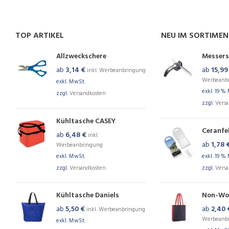
TOP ARTIKEL
NEU IM SORTIME
Allzweckschere
Messers
ab
3,14
€
ab
15,9
inkl. Werbeanbringung
Werbeanb
exkl. MwSt.
exkl. 19 %
zzgl.
Versandkosten
zzgl.
Vers
Kühltasche CASEY
Ceranfe
ab
6,48
€
inkl.
ab
1,78
Werbeanbringung
exkl. MwSt.
exkl. 19 %
zzgl.
Versandkosten
zzgl.
Vers
Kühltasche Daniels
Non-Wo
ab
5,50
€
ab
2,40
inkl. Werbeanbringung
Werbeanb
exkl. MwSt.