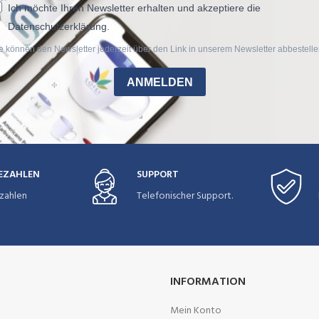
Ich möchte Ihren Newsletter erhalten und akzeptiere die
Datenschutzerklärung.
e können den Newsletter jederzeit über den Link in unserem Newsletter abbestelle
ANMELDEN
BEZAHLEN
SUPPORT
zahlen
Telefonischer Support.
INFORMATION
Mein Konto