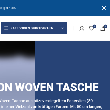
ns gern an.
0
0
KATEGORIEN DURCHSUCHEN
ON WOVEN TASCHE
oven-Tasche aus hitzeversiegeltem Faservlies (80
in einer Vielzahl von kräftigen Farben. Mit 50 cm langen,