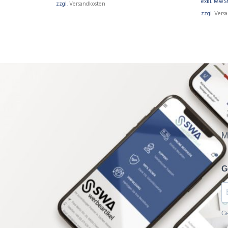
exkl. MwSt
zzgl.
Versandkosten
zzgl.
Vers
M
G
Ge