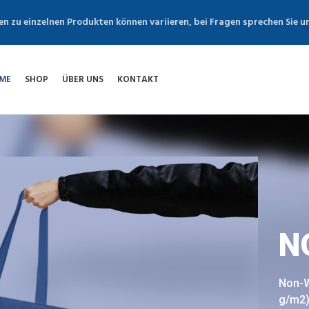
en zu einzelnen Produkten können variieren, bei Fragen sprechen Sie u
ME
SHOP
ÜBER UNS
KONTAKT
N
Non-W
g/m2) 