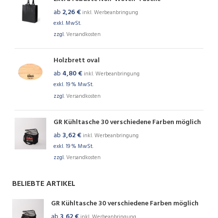
ab
2,26
€
inkl. Werbeanbringung
exkl. MwSt.
zzgl.
Versandkosten
Holzbrett oval
ab
4,80
€
inkl. Werbeanbringung
exkl. 19 % MwSt.
zzgl.
Versandkosten
GR Kühltasche 30 verschiedene Farben möglich
ab
3,62
€
inkl. Werbeanbringung
exkl. 19 % MwSt.
zzgl.
Versandkosten
BELIEBTE ARTIKEL
GR Kühltasche 30 verschiedene Farben möglich
ab
3,62
€
inkl. Werbeanbringung