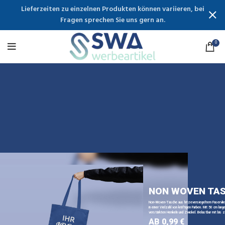
Lieferzeiten zu einzelnen Produkten können variieren, bei
Fragen sprechen Sie uns gern an.
0
NON WOVEN TA
Non-Woven-Tasche aus hitzeversiegeltem Faservli
in einer Vielzahl von kräftigen Farben. Mit 50 cm lange
verstärkten Henkeln und Zwickel. Belastbar mit bis z
AB 0,99 €