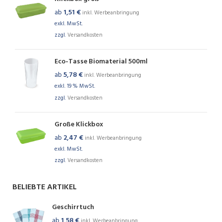
ab
1,51
€
inkl. Werbeanbringung
exkl. MwSt.
zzgl.
Versandkosten
Eco-Tasse Biomaterial 500ml
ab
5,78
€
inkl. Werbeanbringung
exkl. 19 % MwSt.
zzgl.
Versandkosten
Große Klickbox
ab
2,47
€
inkl. Werbeanbringung
exkl. MwSt.
zzgl.
Versandkosten
BELIEBTE ARTIKEL
Geschirrtuch
ab
1,58
€
inkl. Werbeanbringung