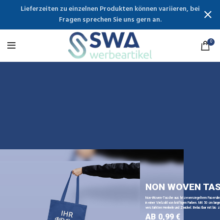
Lieferzeiten zu einzelnen Produkten können variieren, bei
Fragen sprechen Sie uns gern an.
0
NON WOVEN TA
Non-Woven-Tasche aus hitzeversiegeltem Faservli
in einer Vielzahl von kräftigen Farben. Mit 50 cm lange
verstärkten Henkeln und Zwickel. Belastbar mit bis z
AB 0,99 €