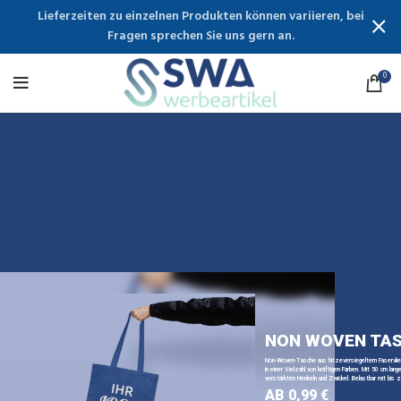
Lieferzeiten zu einzelnen Produkten können variieren, bei
Fragen sprechen Sie uns gern an.
0
NON WOVEN TA
Non-Woven-Tasche aus hitzeversiegeltem Faservli
in einer Vielzahl von kräftigen Farben. Mit 50 cm lange
verstärkten Henkeln und Zwickel. Belastbar mit bis z
AB 0,99 €