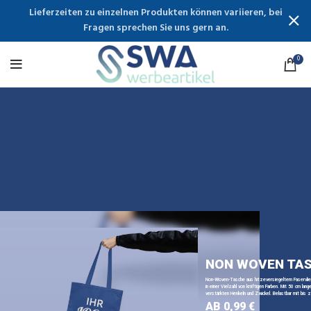
Lieferzeiten zu einzelnen Produkten können variieren, bei
Fragen sprechen Sie uns gern an.
0
NON WOVEN TA
Non-Woven-Tasche aus hitzeversiegeltem Faservli
in einer Vielzahl von kräftigen Farben. Mit 50 cm lange
verstärkten Henkeln und Zwickel. Belastbar mit bis z
AB 0,99 €