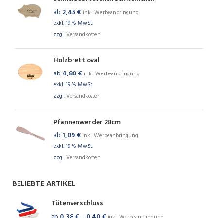
ab
2,45
€
inkl. Werbeanbringung
exkl. 19 % MwSt.
zzgl.
Versandkosten
Holzbrett oval
ab
4,80
€
inkl. Werbeanbringung
exkl. 19 % MwSt.
zzgl.
Versandkosten
Pfannenwender 28cm
ab
1,09
€
inkl. Werbeanbringung
exkl. 19 % MwSt.
zzgl.
Versandkosten
BELIEBTE ARTIKEL
Tütenverschluss
ab
0,38
€
–
0,40
€
inkl. Werbeanbringung