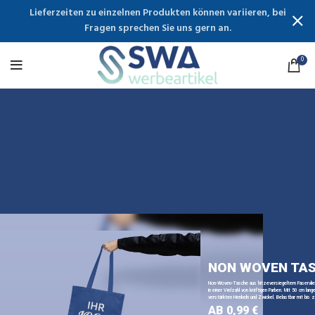
Lieferzeiten zu einzelnen Produkten können variieren, bei
Fragen sprechen Sie uns gern an.
0
NON WOVEN TA
Non-Woven-Tasche aus hitzeversiegeltem Faservli
in einer Vielzahl von kräftigen Farben. Mit 50 cm lange
verstärkten Henkeln und Zwickel. Belastbar mit bis z
AB 0,99 €