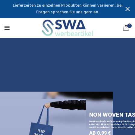
Lieferzeiten zu einzelnen Produkten können variieren, bei
Fragen sprechen Sie uns gern an.
0
NON WOVEN TA
Non-Woven-Tasche aus hitzeversiegeltem Faservli
in einer Vielzahl von kräftigen Farben. Mit 50 cm lange
verstärkten Henkeln und Zwickel. Belastbar mit bis z
AB 0,99 €