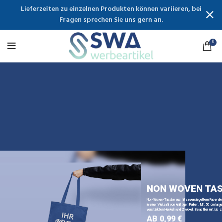
Lieferzeiten zu einzelnen Produkten können variieren, bei
Fragen sprechen Sie uns gern an.
0
NON WOVEN TA
Non-Woven-Tasche aus hitzeversiegeltem Faservli
in einer Vielzahl von kräftigen Farben. Mit 50 cm lange
verstärkten Henkeln und Zwickel. Belastbar mit bis z
AB 0,99 €