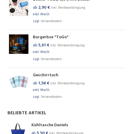
ab
2,90
€
inkl. Werbeanbringung
exkl. MwSt.
zzgl.
Versandkosten
Burgerbox "ToGo"
ab
5,61
€
inkl. Werbeanbringung
exkl. MwSt.
zzgl.
Versandkosten
Geschirrtuch
ab
1,58
€
inkl. Werbeanbringung
exkl. MwSt.
zzgl.
Versandkosten
BELIEBTE ARTIKEL
Kühltasche Daniels
ab
5,50
€
inkl. Werbeanbringung