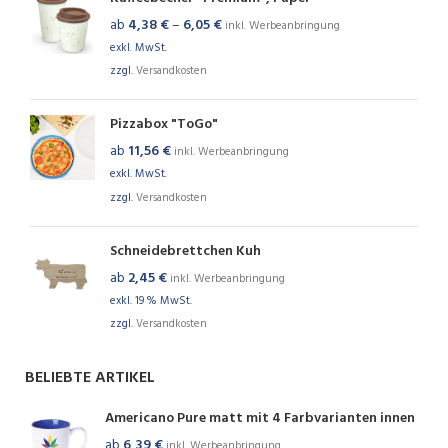
ab
4,38
€
–
6,05
€
inkl. Werbeanbringung
exkl. MwSt.
zzgl.
Versandkosten
Pizzabox "ToGo"
ab
11,56
€
inkl. Werbeanbringung
exkl. MwSt.
zzgl.
Versandkosten
Schneidebrettchen Kuh
ab
2,45
€
inkl. Werbeanbringung
exkl. 19 % MwSt.
zzgl.
Versandkosten
BELIEBTE ARTIKEL
Americano Pure matt mit 4 Farbvarianten innen
ab
6,39
€
inkl. Werbeanbringung