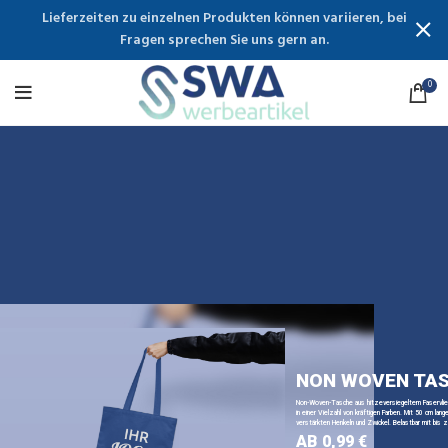
Lieferzeiten zu einzelnen Produkten können variieren, bei
Fragen sprechen Sie uns gern an.
0
NON WOVEN TA
Non-Woven-Tasche aus hitzeversiegeltem Faservli
in einer Vielzahl von kräftigen Farben. Mit 50 cm lange
verstärkten Henkeln und Zwickel. Belastbar mit bis z
AB 0,99 €