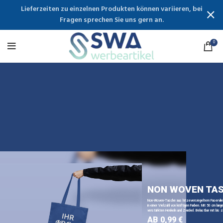
Lieferzeiten zu einzelnen Produkten können variieren, bei
Fragen sprechen Sie uns gern an.
0
NON WOVEN TA
Non-Woven-Tasche aus hitzeversiegeltem Faservli
in einer Vielzahl von kräftigen Farben. Mit 50 cm lange
verstärkten Henkeln und Zwickel. Belastbar mit bis z
AB 0,99 €