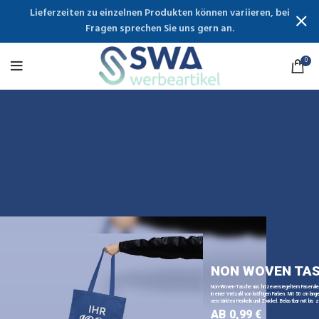
Lieferzeiten zu einzelnen Produkten können variieren, bei
Fragen sprechen Sie uns gern an.
0
NON WOVEN TA
Non-Woven-Tasche aus hitzeversiegeltem Faservli
in einer Vielzahl von kräftigen Farben. Mit 50 cm lange
verstärkten Henkeln und Zwickel. Belastbar mit bis z
AB 0,99 €