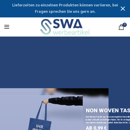
Lieferzeiten zu einzelnen Produkten können variieren, bei
Fragen sprechen Sie uns gern an.
0
NON WOVEN TA
Non-Woven-Tasche aus hitzeversiegeltem Faservli
in einer Vielzahl von kräftigen Farben. Mit 50 cm lange
verstärkten Henkeln und Zwickel. Belastbar mit bis z
AB 0,99 €