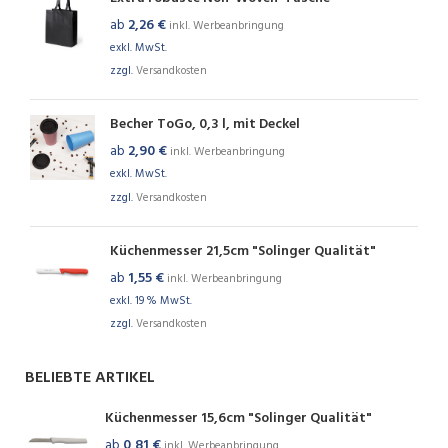
ab
2,26
€
inkl. Werbeanbringung
exkl. MwSt.
zzgl.
Versandkosten
Becher ToGo, 0,3 l, mit Deckel
ab
2,90
€
inkl. Werbeanbringung
exkl. MwSt.
zzgl.
Versandkosten
Küchenmesser 21,5cm "Solinger Qualität"
ab
1,55
€
inkl. Werbeanbringung
exkl. 19 % MwSt.
zzgl.
Versandkosten
BELIEBTE ARTIKEL
Küchenmesser 15,6cm "Solinger Qualität"
ab
0,81
€
inkl. Werbeanbringung