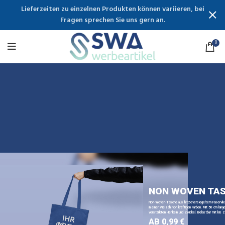
Lieferzeiten zu einzelnen Produkten können variieren, bei
Fragen sprechen Sie uns gern an.
0
NON WOVEN TA
Non-Woven-Tasche aus hitzeversiegeltem Faservli
in einer Vielzahl von kräftigen Farben. Mit 50 cm lange
verstärkten Henkeln und Zwickel. Belastbar mit bis z
AB 0,99 €