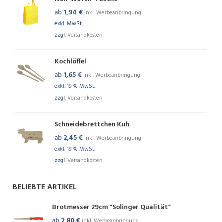
ab
1,94
€
inkl. Werbeanbringung
exkl. MwSt.
zzgl.
Versandkosten
Kochlöffel
ab
1,65
€
inkl. Werbeanbringung
exkl. 19 % MwSt.
zzgl.
Versandkosten
Schneidebrettchen Kuh
ab
2,45
€
inkl. Werbeanbringung
exkl. 19 % MwSt.
zzgl.
Versandkosten
BELIEBTE ARTIKEL
Brotmesser 29cm "Solinger Qualität"
ab
2,80
€
inkl. Werbeanbringung