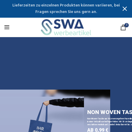
Lieferzeiten zu einzelnen Produkten können variieren, bei
Fragen sprechen Sie uns gern an.
0
NON WOVEN TA
Non-Woven-Tasche aus hitzeversiegeltem Faservli
in einer Vielzahl von kräftigen Farben. Mit 50 cm lange
verstärkten Henkeln und Zwickel. Belastbar mit bis z
AB 0,99 €