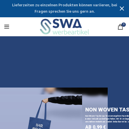
Lieferzeiten zu einzelnen Produkten können variieren, bei
Fragen sprechen Sie uns gern an.
0
NON WOVEN TA
Non-Woven-Tasche aus hitzeversiegeltem Faservli
in einer Vielzahl von kräftigen Farben. Mit 50 cm lange
verstärkten Henkeln und Zwickel. Belastbar mit bis z
AB 0,99 €