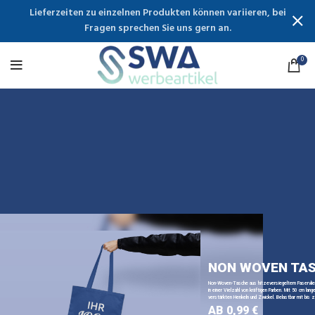
Lieferzeiten zu einzelnen Produkten können variieren, bei
Fragen sprechen Sie uns gern an.
0
NON WOVEN TA
Non-Woven-Tasche aus hitzeversiegeltem Faservli
in einer Vielzahl von kräftigen Farben. Mit 50 cm lange
verstärkten Henkeln und Zwickel. Belastbar mit bis z
AB 0,99 €