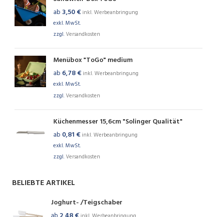
ab
3,50
€
inkl. Werbeanbringung
exkl. MwSt.
zzgl.
Versandkosten
Menübox "ToGo" medium
ab
6,78
€
inkl. Werbeanbringung
exkl. MwSt.
zzgl.
Versandkosten
Küchenmesser 15,6cm "Solinger Qualität"
ab
0,81
€
inkl. Werbeanbringung
exkl. MwSt.
zzgl.
Versandkosten
BELIEBTE ARTIKEL
Joghurt- /Teigschaber
ab
2,48
€
inkl. Werbeanbringung