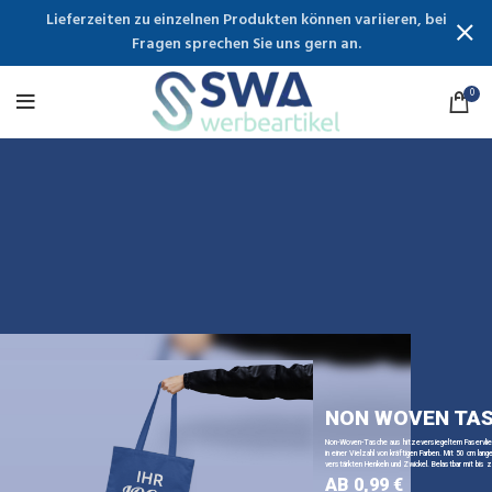
Lieferzeiten zu einzelnen Produkten können variieren, bei
Fragen sprechen Sie uns gern an.
0
NON WOVEN TA
Non-Woven-Tasche aus hitzeversiegeltem Faservli
in einer Vielzahl von kräftigen Farben. Mit 50 cm lange
verstärkten Henkeln und Zwickel. Belastbar mit bis z
AB 0,99 €