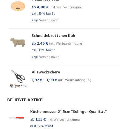
ab
4,80
€
inkl. Werbeanbringung
exkl. 19 % MwSt.
zzgl.
Versandkosten
Schneidebrettchen Kuh
ab
2,45
€
inkl. Werbeanbringung
exkl. 19 % MwSt.
zzgl.
Versandkosten
Allzweckschere
1,92
€
–
1,98
€
inkl. Werbeanbringung
BELIEBTE ARTIKEL
Küchenmesser 21,5cm "Solinger Qualität"
ab
1,55
€
inkl. Werbeanbringung
exkl. 19 % MwSt.