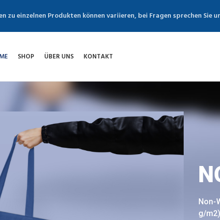
en zu einzelnen Produkten können variieren, bei Fragen sprechen Sie u
ME
SHOP
ÜBER UNS
KONTAKT
N
Non-W
g/m2) 