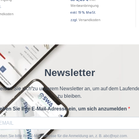
ringung
inkl.
Werbeanbringung
.
exkl. 19 % MwSt.
andkosten
zzgl.
Versandkosten
Newsletter
elden Sie sich zu unserem Newsletter an, um auf dem Laufend
zu bleiben.
eben Sie Ihre E-Mail-Adresse ein, um sich anzumelden
ben Sie bitte Ihre E-Mail-Adresse für die Anmeldung an, z. B. abc@xyz.com.