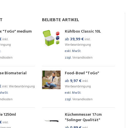
NT
BELIEBTE ARTIKEL
x "ToGo" medium
Kühlbox Classic 10L
€
ab
39,99
€
inkl.
inkl.
ringung
Werbeanbringung
.
exkl. MwSt.
andkosten
zzgl.
Versandkosten
se Biomaterial
Food-Bowl "ToGo"
ab
9,97
€
inkl.
€
inkl. Werbeanbringung
Werbeanbringung
 MwSt.
exkl. MwSt.
andkosten
zzgl.
Versandkosten
le 1250ml
Küchenmesser 17cm
"Solinger Qualität"
€
inkl.
ab
0,89
€