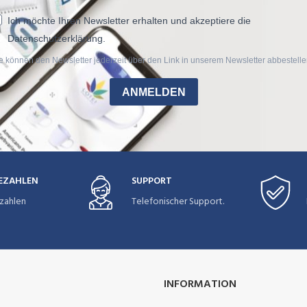
Ich möchte Ihren Newsletter erhalten und akzeptiere die
Datenschutzerklärung.
e können den Newsletter jederzeit über den Link in unserem Newsletter abbestelle
ANMELDEN
BEZAHLEN
SUPPORT
zahlen
Telefonischer Support.
INFORMATION