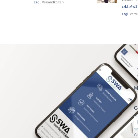
Werbeanb
zzgl.
Versandkosten
exkl. MwSt
zzgl.
Vers
M
G
Ge