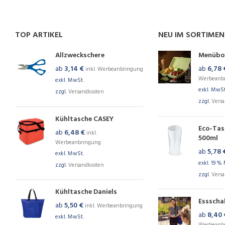
TOP ARTIKEL
NEU IM SORTIME
Allzweckschere
Menübo
ab
3,14
€
ab
6,78
inkl. Werbeanbringung
Werbeanb
exkl. MwSt.
exkl. MwSt
zzgl.
Versandkosten
zzgl.
Vers
Kühltasche CASEY
Eco-Tas
ab
6,48
€
inkl.
500ml
Werbeanbringung
ab
5,78
exkl. MwSt.
exkl. 19 %
zzgl.
Versandkosten
zzgl.
Vers
Kühltasche Daniels
Essscha
ab
5,50
€
inkl. Werbeanbringung
ab
8,40
exkl. MwSt.