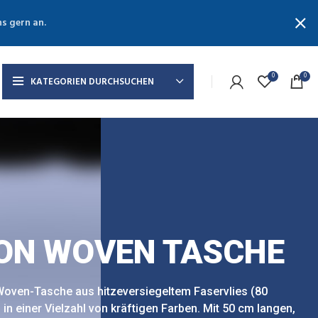
ns gern an.
0
0
KATEGORIEN DURCHSUCHEN
ON WOVEN TASCHE
oven-Tasche aus hitzeversiegeltem Faservlies (80
in einer Vielzahl von kräftigen Farben. Mit 50 cm langen,