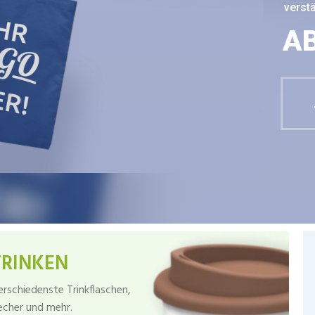
verstä
AB
TRINKEN
erschiedenste Trinkflaschen,
echer und mehr.